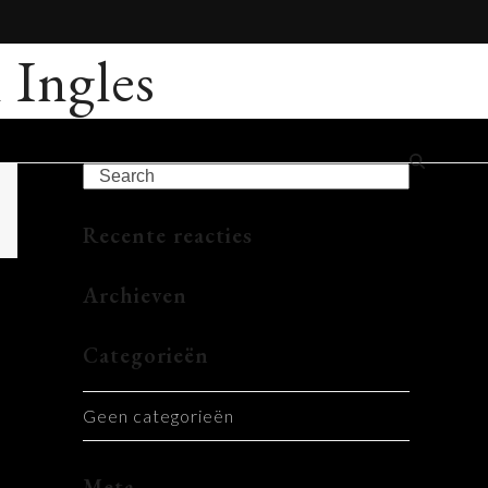
 Ingles
Search
Recente reacties
Archieven
Categorieën
Geen categorieën
Meta