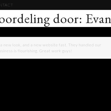
NTACT
oordeling door: Evan
 new look, and a new website fast. They handled our
siness is flourishing. Great work guys!