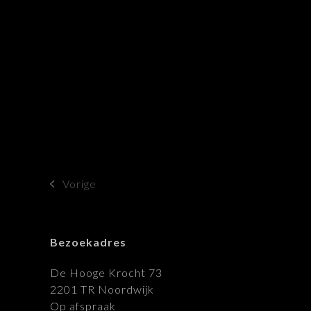
Vorige
previous
post:
Bezoekadres
De Hooge Krocht 73
2201 TR Noordwijk
Op afspraak